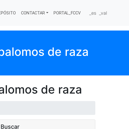
_es
_val
EPÓSITO
CONTACTAR
PORTAL_FCCV
 palomos de raza
alomos de raza
Buscar