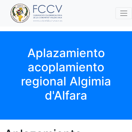
Aplazamiento
acoplamiento
regional Algimia
d'Alfara