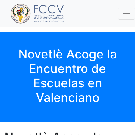
Novetlè Acoge la
Encuentro de
Escuelas en
Valenciano