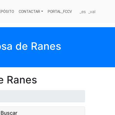
_es
_val
EPÓSITO
CONTACTAR
PORTAL_FCCV
losa de Ranes
de Ranes
Buscar