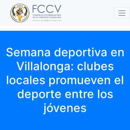
Semana deportiva en
Villalonga: clubes
locales promueven el
deporte entre los
jóvenes