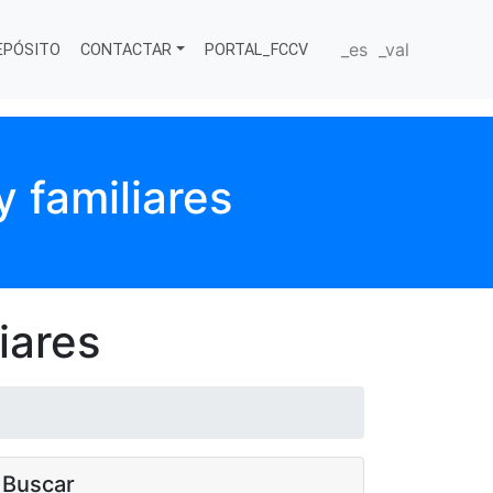
_es
_val
EPÓSITO
CONTACTAR
PORTAL_FCCV
 familiares
iares
Buscar